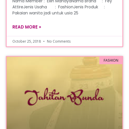
Nama Member : Ellin MahayaNama Brand : Fey
AttireJenis Usaha : FashionJenis Produk :
Pakaian wanita jadi untuk usia 25
READ MORE »
October 25, 2018
No Comments
FASHION